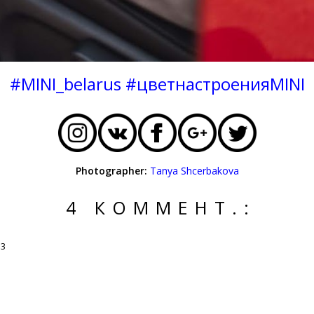
#MINI_belarus
#цветнастроенияMINI
Photographer:
Tanya Shcerbakova
4 КОММЕНТ.:
33