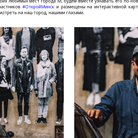
оих любимых мест города М, будем вместе узнавать его по-нов
участников
#ОткройМинск
и размещены на интерактивной карт
отреть на наш город, нашими глазами.