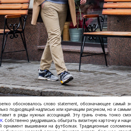
крепко обосновалось слово statement, обозначающее самый з
лько подходящей надписью или кричащим рисунком, но и самы
ставит в ряды нужных ассоциаций. Эту грань очень тонко смо
SK
. Собственно умудрившись обыграть визитную карточку и нац
й орнамент вышиванки на футболках. Традиционные соломенн