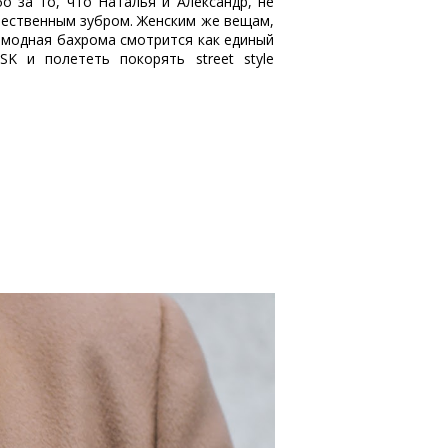
 за то, что Наталья и Александр, не
чественным зубром. Женским же вещам,
вомодная бахрома смотрится как единый
K и полететь покорять street style