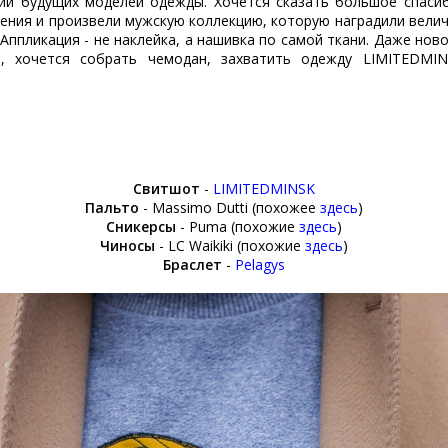
ии будущих моделей одежды. Хочется сказать большое спасибо
ения и произвели мужскую коллекцию, которую наградили вели
 Аппликация - не наклейка, а нашивка по самой ткани. Даже но
 хочется собрать чемодан, захватить одежду LIMITEDMINS
Свитшот
-
LIMITEDMINSK
Пальто
- Massimo Dutti (похожее
здесь
)
Сникерсы
- Puma
(похожие
здесь
)
Чиносы
- LC Waikiki
(похожие
здесь
)
Браслет
-
Pelagys