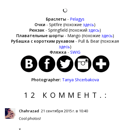
Браслеты
-
Pelagys
Очки
- Spitfire (похожие
здесь
)
Рюкзак
- Springfield (похожий
здесь
)
Плавательные шорты
- Mango (похожие
здесь
)
Рубашка с коротким рукавом
- Pull & Bear (похожая
здесь
)
Фляжка
-
SWIG
Photographer:
Tanya Shcerbakova
12 КОММЕНТ.:
Chahrazad
21 сентября 2015 г. в 10:40
Cool photos!
x