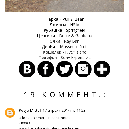
Парка
-
Pull & Bear
Джинсы
- H&M
Рубашка
- Springfield
Цепочка
-
Dolce & Gabbana
Очки
- Ray Ban
Дерби
-
Massimo Dutti
Кошелек
- River Island
Телефон
- Sony Experia ZL
19 КОММЕНТ.:
Pooja Mittal
17 апреля 2014 г. в 11:23
U look so smart , nice sunnies
Kisses
www.beingbeautifulandpretty.com